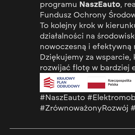
programu
NaszEauto
, r
Fundusz Ochrony Środowi
To kolejny krok w kierun
działalności na środowis
nowoczesną i efektywną 
Dziękujemy za wsparcie,
rozwijać flotę w bardziej
#NaszEauto #Elektromob
#ZrównoważonyRozwój 