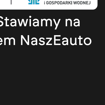
 Stawiamy na
mem NaszEauto