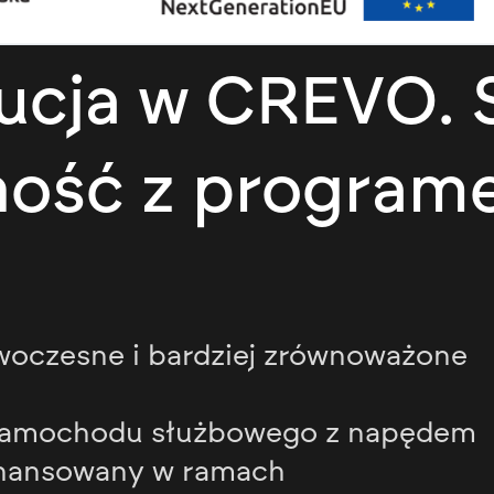
lucja w CREVO.
ność z progra
oczesne i bardziej zrównoważone
samochodu służbowego z napędem
inansowany w ramach