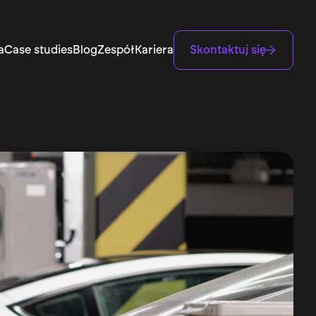
a
Case studies
Blog
Zespół
Kariera
Skontaktuj się
Branding & PR