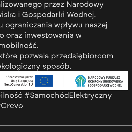
ealizowanego przez Narodowy
ska i Gospodarki Wodnej.
ku ograniczania wpływu naszej
ko oraz inwestowania w
mobilność.
 które pozwala przedsiębiorcom
 ekologiczny sposób.
ilność #SamochódElektryczny
#Crevo