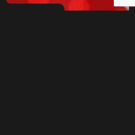
Google Ads
Dla marki napoju
Spider-Man
od Vitamizu
zrealizowaliśmy
kampanię digitalową
ukierunkowaną
na szybkie budowanie świadomości produktu wśród
młodej grupy odbiorców. Projekt miał charakter
zasięgowy i wspierał sprzedaż w kanałach offline, ze
szczególnym uwzględnieniem obecności produktu w
sieciach dyskontowych. Kluczowym wyzwaniem było
efektywne dotarcie do precyzyjnie określonej grupy
docelowej przy zachowaniu optymalnych kosztów
emisji.