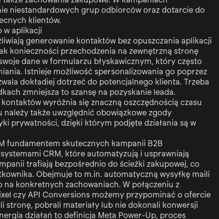
nie niestandardowych grup odbiorców oraz dotarcie do
ecnych klientów.
w aplikacji
iwiają generowanie kontaktów bez opuszczania aplikacji
rak konieczności przechodzenia na zewnętrzną stronę
swoje dane w formularzu błyskawicznym, który często
ania. Istnieje możliwość spersonalizowania go poprzez
wala dokładiej dotrzeć do potencjalnego klienta. Trzeba
dkach zmniejsza to szansę na pozyskanie leada.
kontaktów wyróżnia się znaczną oszczędnością czasu
u należy także uwzględnić obowiązkowe zgody
yki prywatności, dzięki którym podjęte działania są w
RM fundamentem skutecznych kampanii B2B
z systemami CRM, które automatyzują i usprawniają
panii trafiają bezpośrednio do ścieżki zakupowej, co
tkownika. Obejmuje to m.in. automatyczną wysyłkę maili
o na konkretnych zachowaniach. W połączeniu z
Pixel czy API Conversions możemy przypominać o ofercie
i stronę, pobrali materiały lub nie dokonali konwersji
ergia działań to definicja Meta Power-Up, proces