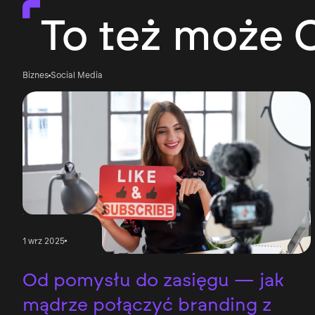
To też może C
Biznes
Social Media
1 wrz 2025
Od pomysłu do zasięgu — jak
mądrze połączyć branding z