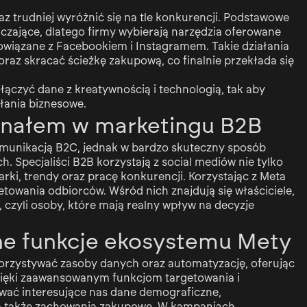
 trudniej wyróżnić się na tle konkurencji. Podstawowe
czające, dlatego firmy wybierają narzędzia oferowane
wiązane z Facebookiem i Instagramem. Takie działania
raz skracać ścieżkę zakupową, co finalnie przekłada się
łączyć dane z kreatywnością i technologią, tak aby
ałania biznesowe.
nałem w marketingu B2B
omunikacją B2C, jednak w bardzo skuteczny sposób
. Specjaliści B2B korzystają z social mediów nie tylko
rki, trendy oraz pracę konkurencji. Korzystając z Meta
owania odbiorców. Wśród nich znajdują się właściciele,
czyli osoby, które mają realny wpływ na decyzje
e funkcje ekosystemu Mety
rzystywać zasoby danych oraz automatyzację, oferując
Dzięki zaawansowanym funkcjom targetowania i
ać interesujące nas dane demograficzne,
 a także zachowania zakupowe. W kampaniach