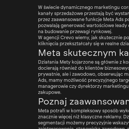
W świecie dynamicznego marketingu coraz
kanały sprzedażowe przestają być wystar
przez zaawansowane funkcje Meta Ads po
pozwalają generować wartościowe leady o
na budowanie przewagi rynkowej.
W agencji Crevo wiemy, jak skutecznie po
kliknięcia przekształcały się w realne dzi
Meta skutecznym ka
Działania Mety kojarzone są głównie z k
docierają również do klientów biznesowych
prywatnie, ale i zawodowo, obserwując ma
Ads, mamy możliwość precyzyjnego target
managerowie czy dyrektorzy marketingu, 
zakupowe.
Poznaj zaawansowan
Meta potrafi w kompleksowy sposób wyko
znacznie więcej niż klasyczne reklamy. 
segmentacji możemy precyzyjnie wskazyw
zainteresowania, stanowiska zawodowe,