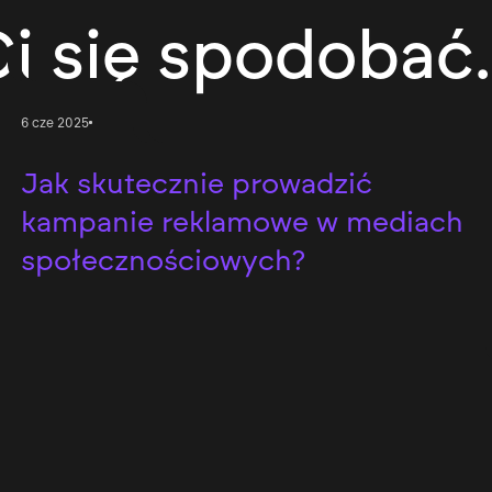
i się spodobać.
Social Media
6 cze 2025
Jak skutecznie prowadzić
kampanie reklamowe w mediach
społecznościowych?