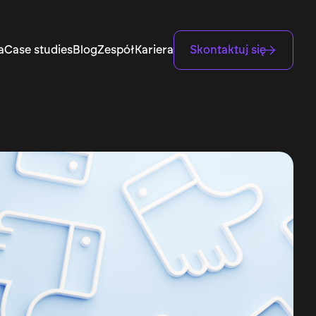
a
Case studies
Blog
Zespół
Kariera
Skontaktuj się
Branding & PR