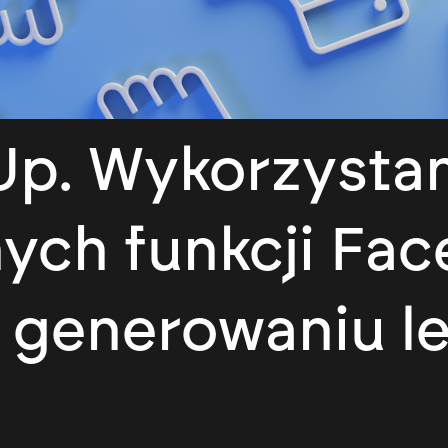
p. Wykorzystan
ch funkcji Fac
 generowaniu l