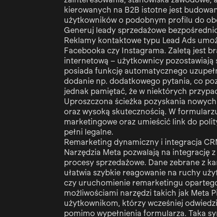
kierowanych na B2B istotne jest budowa
użytkowników o podobnym profilu do ob
Generuj leady sprzedażowe bezpośrednio 
Reklamy kontaktowe typu Lead Ads umożl
Facebooka czy Instagrama. Zaletą jest b
internetową – użytkownicy pozostawiają 
posiada funkcję automatycznego uzupełni
dodanie np. dodatkowego pytania, co poz
jednak pamiętać, że w niektórych przypa
Uproszczona ścieżka pozyskania nowych 
oraz wysoką skutecznością. W formularz
marketingowe oraz umieścić link do polit
pełni legalne.
Remarketing dynamiczny i integracja C
Narzędzia Meta pozwalają na integrację 
procesy sprzedażowe. Dane zebrane z kam
ułatwia szybkie reagowanie na ruchy uży
czy uruchomienie remarketingu oparteg
możliwościami narzędzi takich jak Meta 
użytkownikom, którzy wcześniej odwiedzil
pomimo wypełnienia formularza. Taka syn