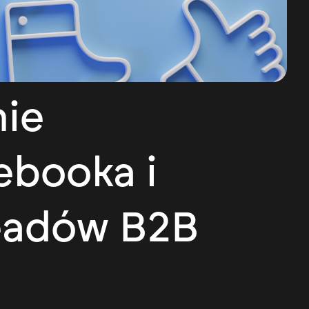
ie
ebooka i
eadów B2B